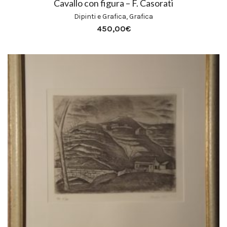
Cavallo con figura – F. Casorati
Dipinti e Grafica
,
Grafica
450,00
€