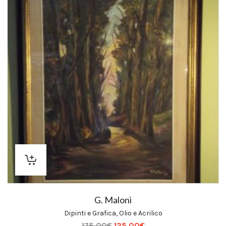
G. Maloni
Dipinti e Grafica
,
Olio e Acrilico
175,00
€
125,00
€