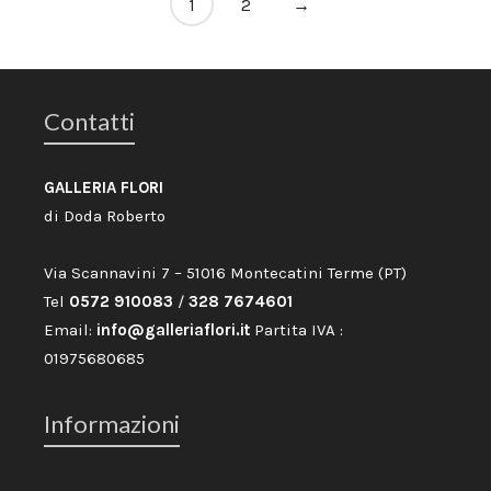
1
2
→
Contatti
GALLERIA FLORI
di Doda Roberto
Via Scannavini 7 – 51016 Montecatini Terme (PT)
Tel
0572 910083
/
328 7674601
Email:
info@galleriaflori.it
Partita IVA :
01975680685
Informazioni