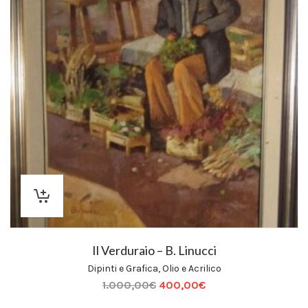
Il Verduraio – B. Linucci
Dipinti e Grafica
,
Olio e Acrilico
1.000,00
€
400,00
€