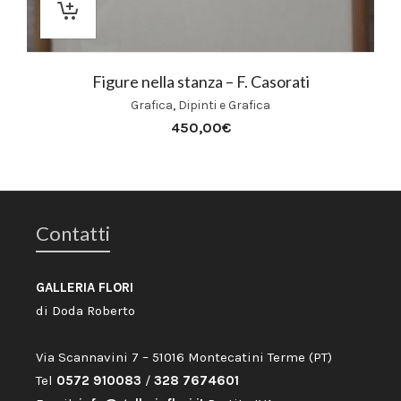
Figure nella stanza – F. Casorati
Grafica
,
Dipinti e Grafica
450,00
€
Contatti
GALLERIA FLORI
di Doda Roberto
Via Scannavini 7 – 51016 Montecatini Terme (PT)
Tel
0572 910083
/
328 7674601