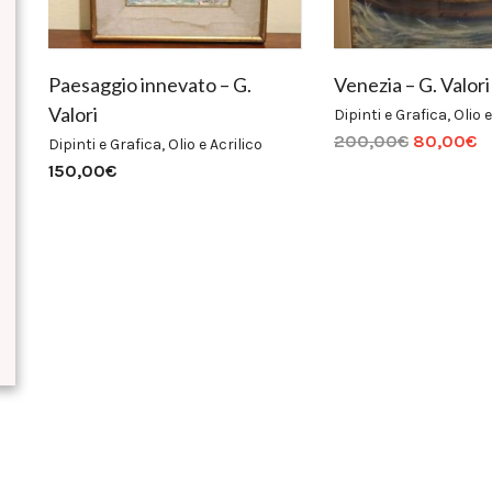
Paesaggio innevato – G.
Venezia – G. Valori
Valori
Dipinti e Grafica
,
Olio e
200,00
€
80,00
€
Dipinti e Grafica
,
Olio e Acrilico
150,00
€
Prezzo
Prezzo
Min
Max