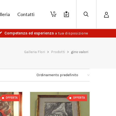
0
lleria
Contatti
Competenza ed esperienza
a tua disposizione
Galleria Flori
>
Prodotti
>
gino valori
OFFERTA
OFFERTA