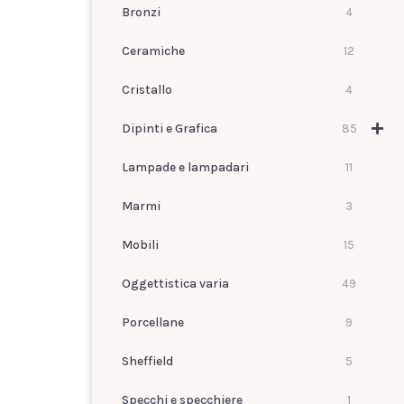
Bronzi
4
Ceramiche
12
Cristallo
4
Dipinti e Grafica
85
Lampade e lampadari
11
Marmi
3
Mobili
15
Oggettistica varia
49
Porcellane
9
Sheffield
5
Specchi e specchiere
1