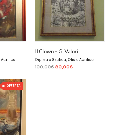
Il Clown – G. Valori
 Acrilico
Dipinti e Grafica
,
Olio e Acrilico
100,00
€
80,00
€
OFFERTA