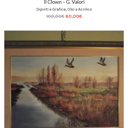
Il Clown – G. Valori
Dipinti e Grafica
,
Olio e Acrilico
100,00
€
80,00
€