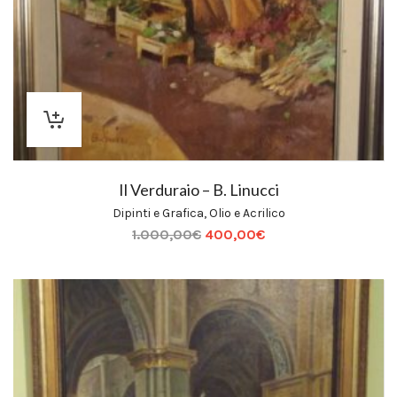
Il Verduraio – B. Linucci
Dipinti e Grafica
,
Olio e Acrilico
1.000,00
€
400,00
€