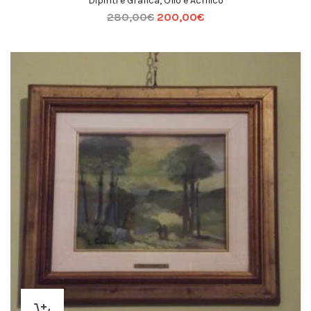
Dipinti e Grafica
,
Olio e Acrilico
280,00
€
200,00
€