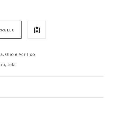
RRELLO
ca
,
Olio e Acrilico
lio
,
tela