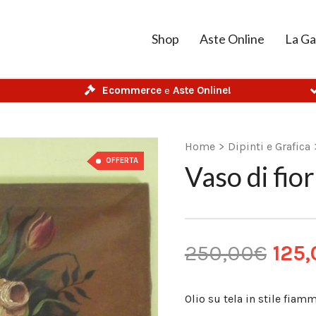
Shop
Aste Online
La Ga
Ecommerce
e
Aste Online!
Home
>
Dipinti e Grafica
OFFERTA
Vaso di fior
250,00
€
125,
Olio su tela in stile fia