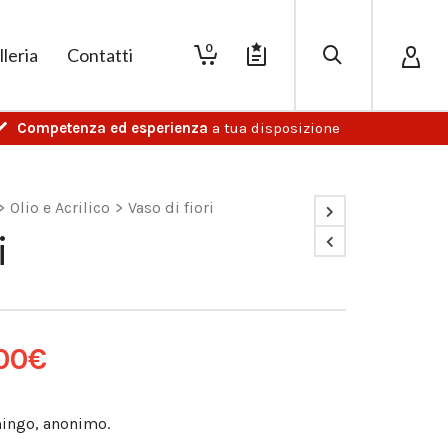
0
lleria
Contatti
Competenza ed esperienza
a tua disposizione
>
Olio e Acrilico
>
Vaso di fiori
i
00
€
mmingo, anonimo.