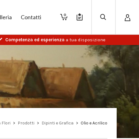
0
lleria
Contatti
Competenza ed esperienza
a tua disposizione
 Flori
>
Prodotti
>
Dipinti e Grafica
>
Olio e Acrilico