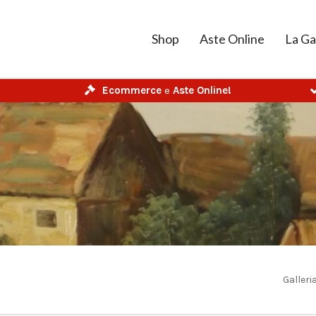
Shop
Aste Online
La Ga
Ecommerce
e
Aste Online!
Galleria