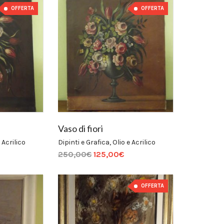
OFFERTA
OFFERTA
Vaso di fiori
 Acrilico
Dipinti e Grafica
,
Olio e Acrilico
250,00
€
125,00
€
OFFERTA