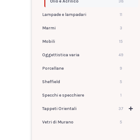
Olio e Acrilico
38
Lampade e lampadari
11
Marmi
3
Mobili
15
Oggettistica varia
49
Porcellane
9
Sheffield
5
Specchi e specchiere
1
Tappeti Orientali
37
Vetri di Murano
5