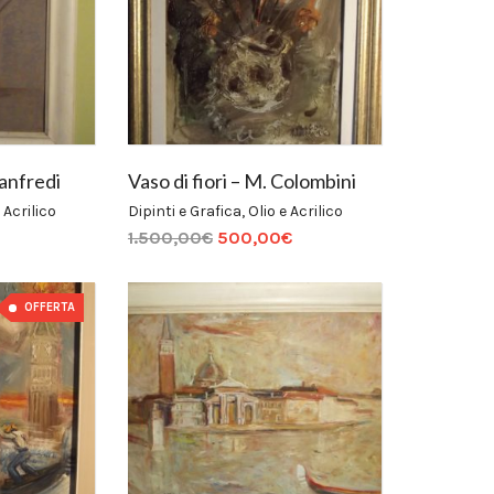
Manfredi
Vaso di fiori – M. Colombini
 Acrilico
Dipinti e Grafica
,
Olio e Acrilico
1.500,00
€
500,00
€
OFFERTA