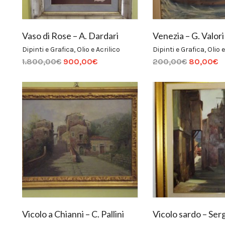
Vaso di Rose – A. Dardari
Venezia – G. Valori
Dipinti e Grafica
,
Olio e Acrilico
Dipinti e Grafica
,
Olio e
1.800,00
€
900,00
€
200,00
€
80,00
€
Vicolo a Chianni – C. Pallini
Vicolo sardo – Ser