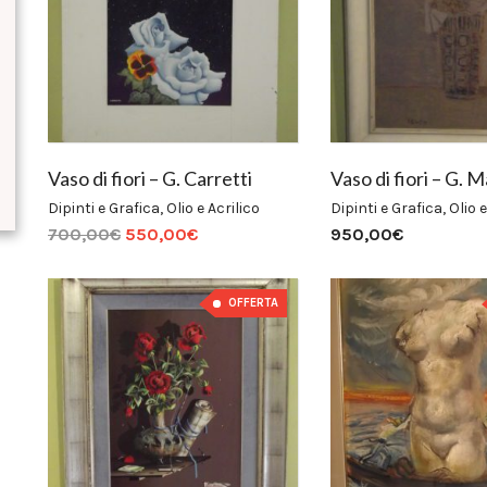
Prezzo
Prezzo
Min
Max
Vaso di fiori – G. Carretti
Vaso di fiori – G. 
Dipinti e Grafica
,
Olio e Acrilico
Dipinti e Grafica
,
Olio e
700,00
€
550,00
€
950,00
€
OFFERTA