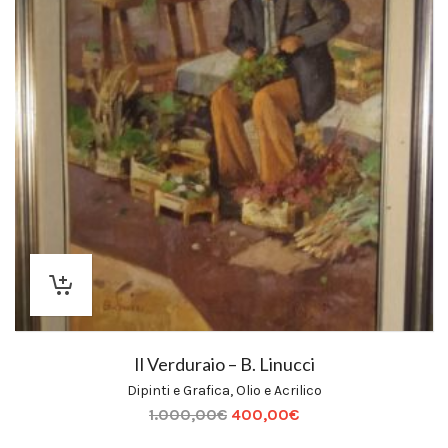
Il Verduraio – B. Linucci
Dipinti e Grafica
,
Olio e Acrilico
1.000,00
€
400,00
€