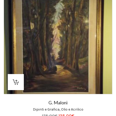
G. Maloni
Dipinti e Grafica
,
Olio e Acrilico
175,00
€
125,00
€