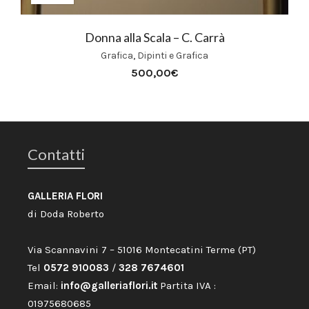
Donna alla Scala – C. Carrà
Grafica
,
Dipinti e Grafica
500,00
€
Contatti
GALLERIA FLORI
di Doda Roberto
Via Scannavini 7 – 51016 Montecatini Terme (PT)
Tel
0572 910083
/
328 7674601
Email:
info@galleriaflori.it
Partita IVA :
01975680685