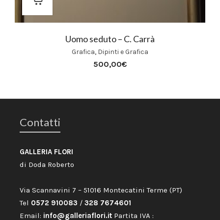
Uomo seduto – C. Carrà
Grafica
,
Dipinti e Grafica
500,00
€
Contatti
GALLERIA FLORI
di Doda Roberto
Via Scannavini 7 – 51016 Montecatini Terme (PT)
Tel
0572 910083
/
328 7674601
Email:
info@galleriaflori.it
Partita IVA :