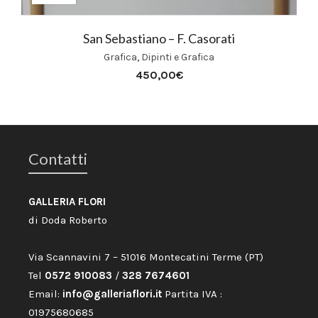
San Sebastiano – F. Casorati
Grafica
,
Dipinti e Grafica
450,00
€
Contatti
GALLERIA FLORI
di Doda Roberto
Via Scannavini 7 – 51016 Montecatini Terme (PT)
Tel
0572 910083
/
328 7674601
Email:
info@galleriaflori.it
Partita IVA :
01975680685