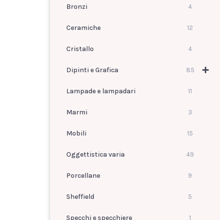
Bronzi
4
Ceramiche
12
Cristallo
4
Dipinti e Grafica
85
Lampade e lampadari
11
Marmi
3
Mobili
15
Oggettistica varia
49
Porcellane
9
Sheffield
5
Specchi e specchiere
1