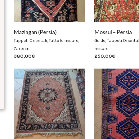
Mazlagan (Persia)
Mossul – Persia
Tappeti Orientali
,
Tutte le misure
,
Guide
,
Tappeti Oriental
Zaronin
misure
380,00
€
250,00
€
Prezzo
Prezzo
Min
Max