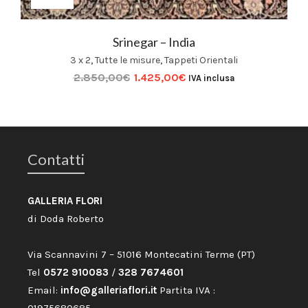
Srinegar – India
3 x 2
,
Tutte le misure
,
Tappeti Orientali
2.850,00
€
1.425,00
€
IVA inclusa
Contatti
GALLERIA FLORI
di Doda Roberto
Via Scannavini 7 – 51016 Montecatini Terme (PT)
Tel
0572 910083
/
328 7674601
Email:
info@galleriaflori.it
Partita IVA :