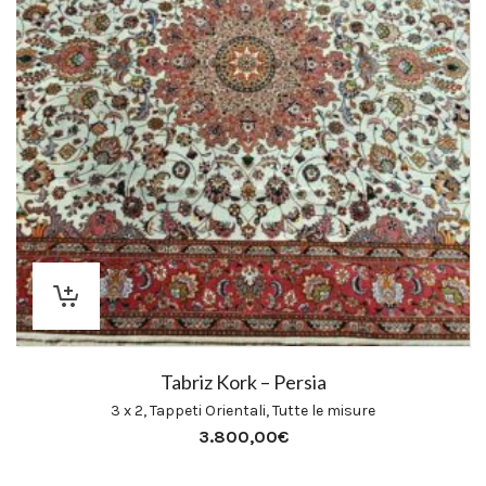
Tabriz Kork – Persia
3 x 2
,
Tappeti Orientali
,
Tutte le misure
3.800,00
€