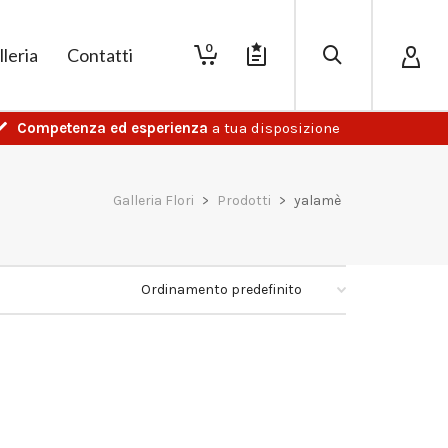
0
lleria
Contatti
Competenza ed esperienza
a tua disposizione
Galleria Flori
>
Prodotti
>
yalamè