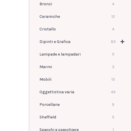
Bronzi
4
Ceramiche
12
Cristallo
4
Dipinti e Grafica
85
Lampade e lampadari
11
Marmi
3
Mobili
15
Oggettistica varia
49
Porcellane
9
Sheffield
5
Specchi e specchiere
1