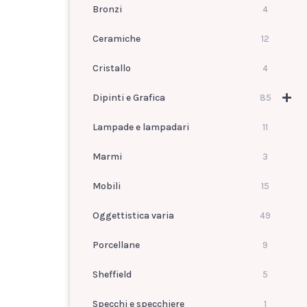
Bronzi
4
Ceramiche
12
Cristallo
4
Dipinti e Grafica
85
Lampade e lampadari
11
Marmi
3
Mobili
15
Oggettistica varia
49
Porcellane
9
Sheffield
5
Specchi e specchiere
1