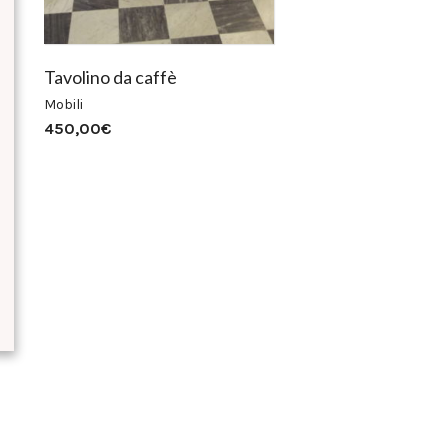
Tavolino da caffè
Mobili
450,00
€
Prezzo
Prezzo
Min
Max