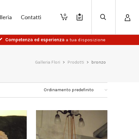
0
lleria
Contatti
Competenza ed esperienza
a tua disposizione
Galleria Flori
>
Prodotti
>
bronzo