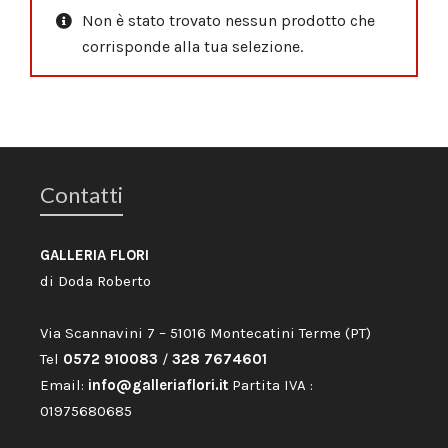
Non è stato trovato nessun prodotto che
corrisponde alla tua selezione.
Contatti
GALLERIA FLORI
di Doda Roberto
Via Scannavini 7 – 51016 Montecatini Terme (PT)
Tel
0572 910083
/
328 7674601
Email:
info@galleriaflori.it
Partita IVA :
01975680685