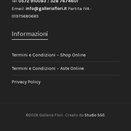
Tel
0572 910083
/
328 7674601
Email:
info@galleriaflori.it
Partita IVA :
01975680685
Informazioni
Termini e Condizioni – Shop Online
Termini e Condizioni – Aste Online
Privacy Policy
©2026 Galleria Flori · Creato da
Studio SGS
.