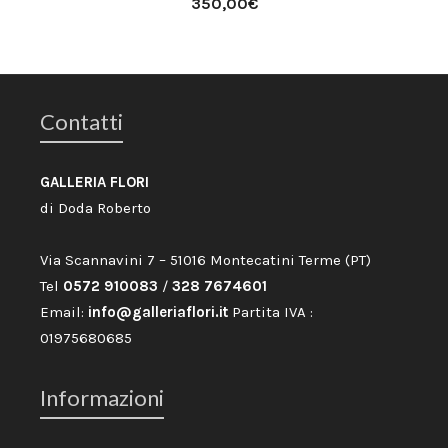
350,00
€
Contatti
GALLERIA FLORI
di Doda Roberto
Via Scannavini 7 – 51016 Montecatini Terme (PT)
Tel
0572 910083
/
328 7674601
Email:
info@galleriaflori.it
Partita IVA :
01975680685
Informazioni