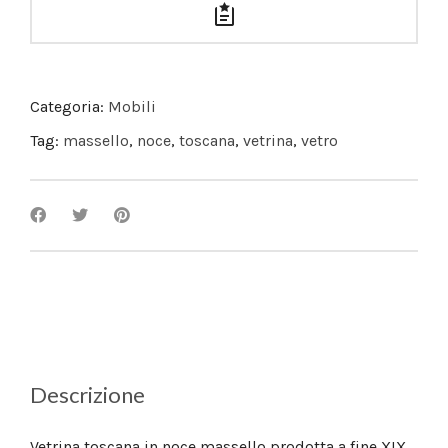
Categoria:
Mobili
Tag:
massello
,
noce
,
toscana
,
vetrina
,
vetro
Descrizione
Vetrina toscana in noce massello prodotta a fine XIX