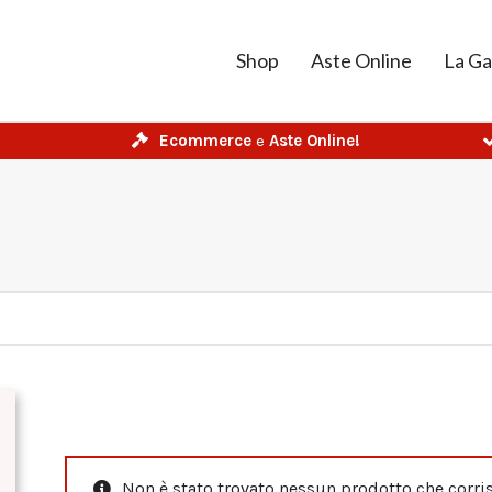
Shop
Aste Online
La Ga
Ecommerce
e
Aste Online!
Non è stato trovato nessun prodotto che corris