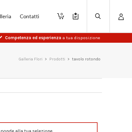
0
lleria
Contatti
Competenza ed esperienza
a tua disposizione
Galleria Flori
>
Prodotti
>
tavolo rotondo
ponde alla tua selezione.