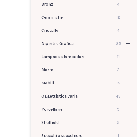
Bronzi
4
Ceramiche
12
Cristallo
4
Dipinti e Grafica
85
Lampade e lampadari
11
Marmi
3
Mobili
15
Oggettistica varia
49
Porcellane
9
Sheffield
5
Specchi e specchiere
1