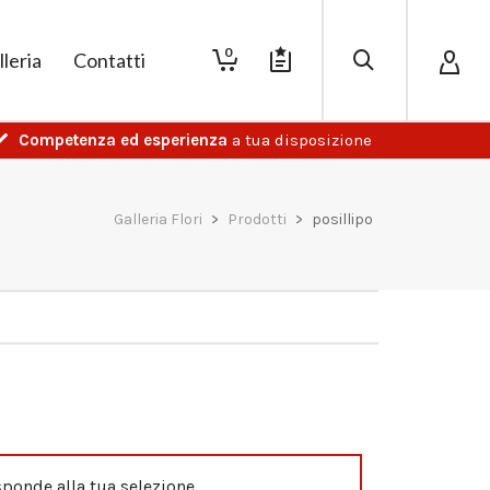
0
lleria
Contatti
Competenza ed esperienza
a tua disposizione
Galleria Flori
>
Prodotti
>
posillipo
ponde alla tua selezione.