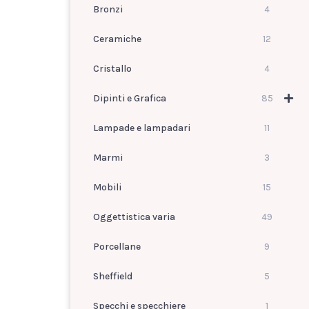
Bronzi
4
Ceramiche
12
Cristallo
4
Dipinti e Grafica
85
Lampade e lampadari
11
Marmi
3
Mobili
15
Oggettistica varia
49
Porcellane
9
Sheffield
5
Specchi e specchiere
1