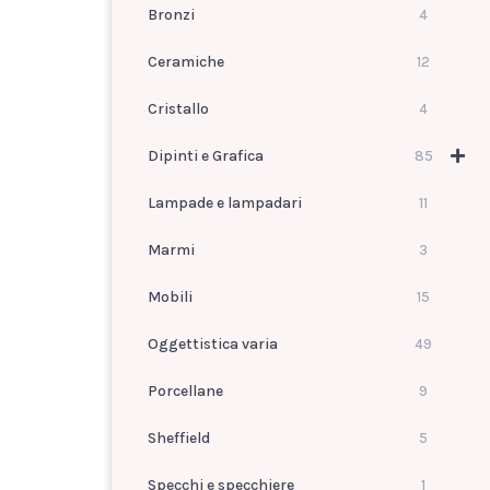
Bronzi
4
Ceramiche
12
Cristallo
4
Dipinti e Grafica
85
Lampade e lampadari
11
Marmi
3
Mobili
15
Oggettistica varia
49
Porcellane
9
Sheffield
5
Specchi e specchiere
1