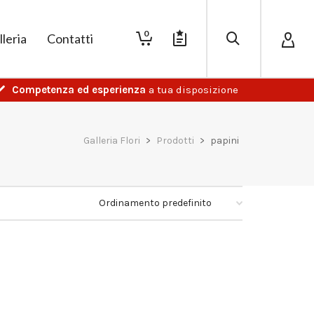
0
lleria
Contatti
Competenza ed esperienza
a tua disposizione
Galleria Flori
>
Prodotti
>
papini