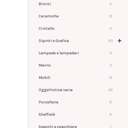
Bronzi
4
Ceramiche
12
Cristallo
4
Dipinti e Grafica
85
Lampade e lampadari
11
Marmi
3
Mobili
15
Oggettistica varia
49
Porcellane
9
Sheffield
5
Specchi e specchiere
1