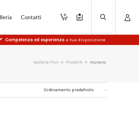
0
lleria
Contatti
Competenza ed esperienza
a tua disposizione
Galleria Flori
>
Prodotti
>
murano