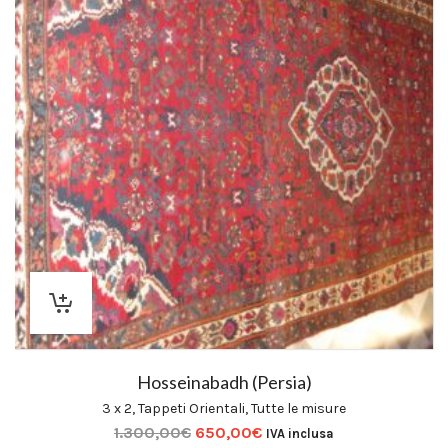
Hosseinabadh (Persia)
3 x 2
,
Tappeti Orientali
,
Tutte le misure
1.300,00
€
650,00
€
IVA inclusa