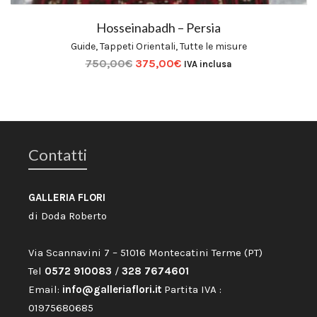
Hosseinabadh – Persia
Guide
,
Tappeti Orientali
,
Tutte le misure
750,00
€
375,00
€
IVA inclusa
Contatti
GALLERIA FLORI
di Doda Roberto
Via Scannavini 7 – 51016 Montecatini Terme (PT)
Tel
0572 910083
/
328 7674601
Email:
info@galleriaflori.it
Partita IVA :
01975680685