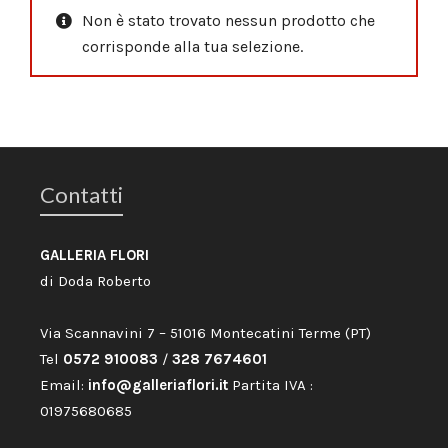
Non è stato trovato nessun prodotto che
corrisponde alla tua selezione.
Contatti
GALLERIA FLORI
di Doda Roberto
Via Scannavini 7 – 51016 Montecatini Terme (PT)
Tel
0572 910083
/
328 7674601
Email:
info@galleriaflori.it
Partita IVA :
01975680685