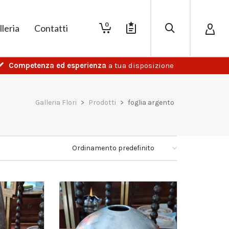
0
lleria
Contatti
Competenza ed esperienza
a tua disposizione
Galleria Flori
>
Prodotti
>
foglia argento