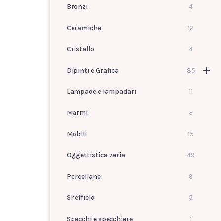
Bronzi
4
Ceramiche
12
Cristallo
4
Dipinti e Grafica
85
Lampade e lampadari
11
Marmi
3
Mobili
15
Oggettistica varia
49
Porcellane
9
Sheffield
5
Specchi e specchiere
1