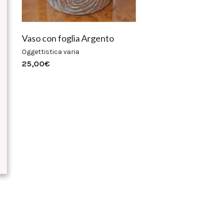
Vaso con foglia Argento
Oggettistica varia
25,00
€
Prezzo
Prezzo
Min
Max