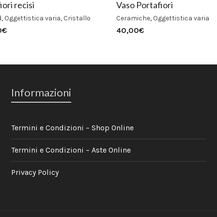
iori recisi
Vaso Portafiori
d
,
Oggettistica varia
,
Cristallo
Ceramiche
,
Oggettistica varia
0
€
40,00
€
Informazioni
Termini e Condizioni – Shop Online
Termini e Condizioni – Aste Online
Privacy Policy