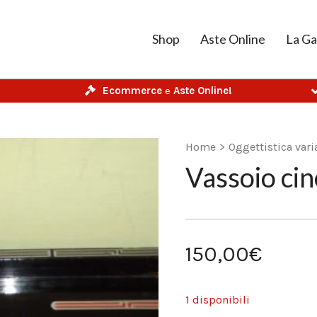
Shop
Aste Online
La Ga
Ecommerce
e
Aste Online!
Home
>
Oggettistica vari
Vassoio ci
150,00
€
1 disponibili