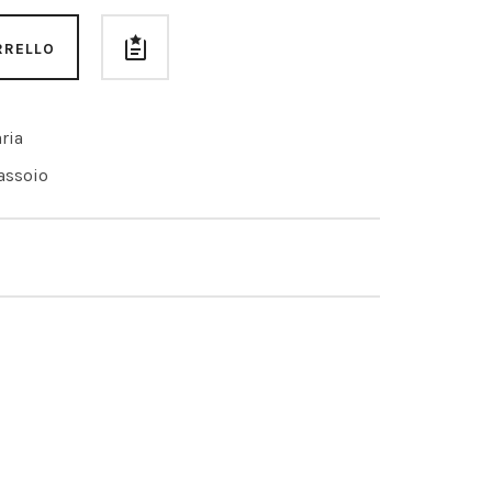
RRELLO
ria
assoio