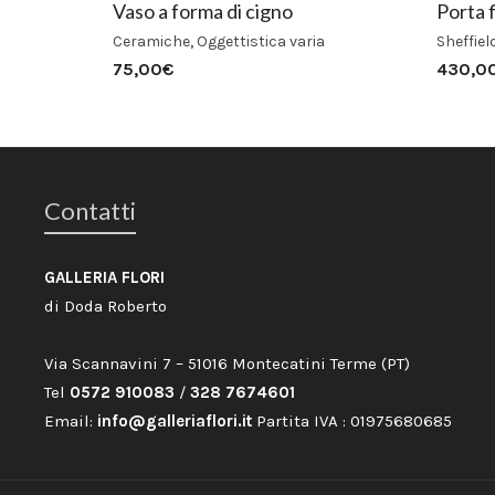
Vaso a forma di cigno
Porta f
Ceramiche
,
Oggettistica varia
Sheffiel
75,00
€
430,0
Contatti
GALLERIA FLORI
di Doda Roberto
Via Scannavini 7 – 51016 Montecatini Terme (PT)
Tel
0572 910083
/
328 7674601
Email:
info@galleriaflori.it
Partita IVA : 01975680685