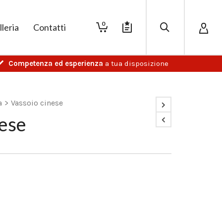
0
lleria
Contatti
Competenza ed esperienza
a tua disposizione
a
>
Vassoio cinese
nese