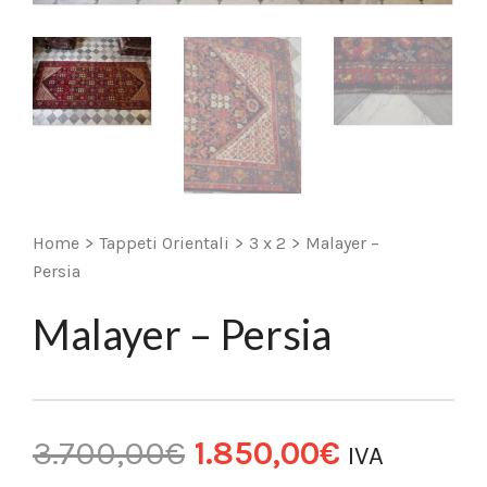
Home
>
Tappeti Orientali
>
3 x 2
>
Malayer –
Persia
Malayer – Persia
3.700,00
€
1.850,00
€
IVA