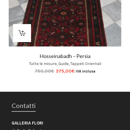
Hosseinabadh – Persia
Tutte le misure
,
Guide
,
Tappeti Orientali
750,00
€
375,00
€
IVA inclusa
Contatti
GALLERIA FLORI